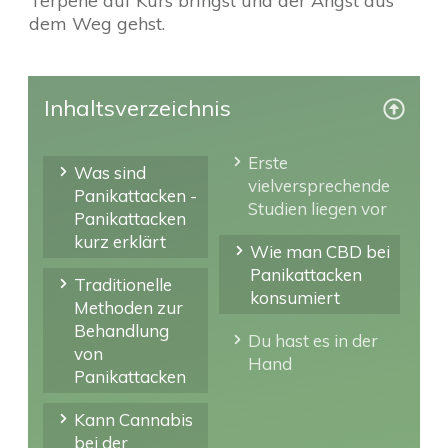
Terpene auf Kurs bringst und der Angst aus
dem Weg gehst.
Inhaltsverzeichnis
Erste
Was sind
vielversprechende
Panikattacken -
Studien liegen vor
Panikattacken
kurz erklärt
Wie man CBD bei
Panikattacken
Traditionelle
konsumiert
Methoden zur
Behandlung
Du hast es in der
von
Hand
Panikattacken
Kann Cannabis
bei der