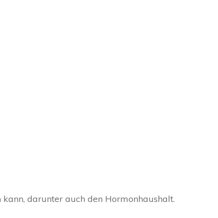
 ist die aktuelle
TARE
ren kann, darunter auch den Hormonhaushalt.