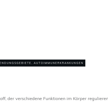
MÄRZ 20
o thyreoiditis: wie
Studienlage?
ENDUNGSGEBIETE
,
AUTOIMMUNERKRANKUNGEN
0
KOMMEN
stoff, der verschiedene Funktionen im Körper regulie