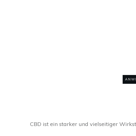
CBD bei Hashimot
ANW
CBD ist ein starker und vielseitiger Wirk