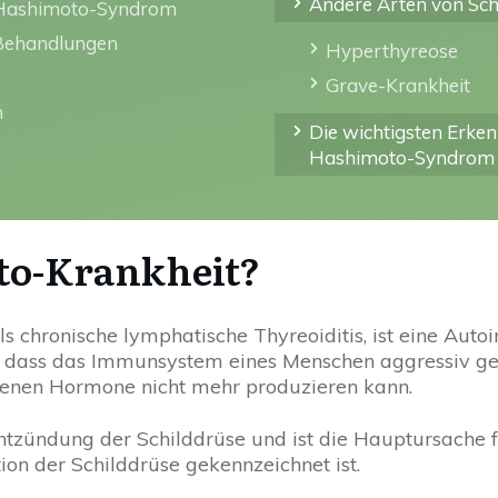
Andere Arten von Sc
m Hashimoto-Syndrom
 Behandlungen
Hyperthyreose
Grave-Krankheit
n
Die wichtigsten Erke
Hashimoto-Syndrom
to-Krankheit?
s chronische lymphatische Thyreoiditis, ist eine Au
u, dass das Immunsystem eines Menschen aggressiv g
eigenen Hormone nicht mehr produzieren kann.
tzündung der Schilddrüse und ist die Hauptursache f
ion der Schilddrüse gekennzeichnet ist.